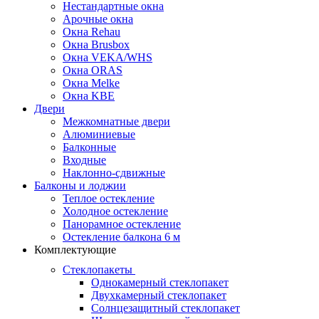
Нестандартные окна
Арочные окна
Окна Rehau
Окна Brusbox
Окна VEKA/WHS
Окна ОRAS
Окна Melke
Окна KBE
Двери
Межкомнатные двери
Алюминиевые
Балконные
Входные
Наклонно-сдвижные
Балконы и лоджии
Теплое остекление
Холодное остекление
Панорамное остекление
Остекление балкона 6 м
Комплектующие
Стеклопакеты
Однокамерный стеклопакет
Двухкамерный стеклопакет
Солнцезащитный стеклопакет